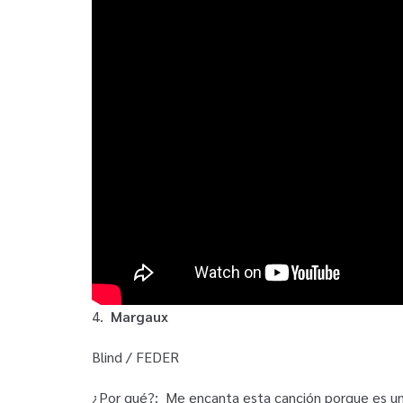
4.
Margaux
Blind / FEDER
¿Por qué?:
Me encanta esta canción porque es un 