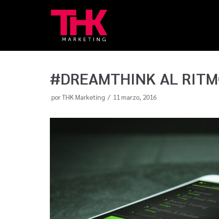
Saltar
al
contenido
#DREAMTHINK AL RITM
por
THK Marketing
11 marzo, 2016