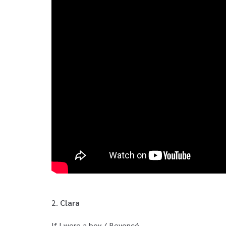
2.
Clara
If I were a boy / Beyoncé