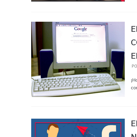
E
C
E
P
¡H
co
E
N