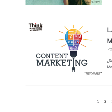
L
M
P
¿S
Ma
1
2