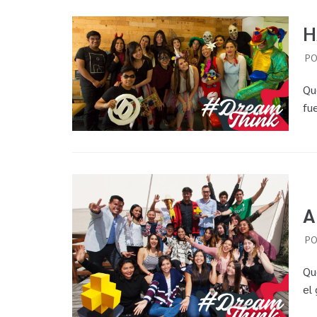
H
P
Qu
fu
A
P
Qu
el