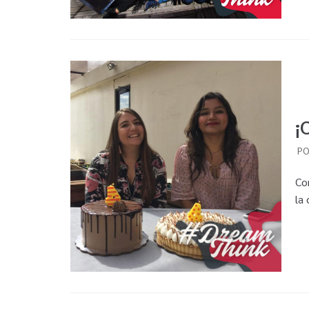
¡
P
Co
la