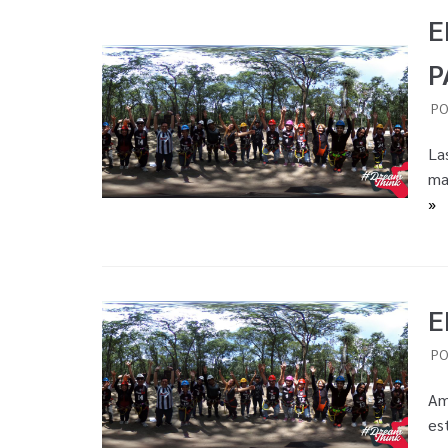
E
P
P
La
ma
»
E
P
Am
es