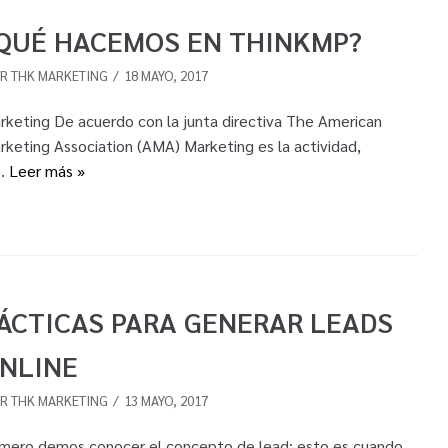
QUÉ HACEMOS EN THINKMP?
OR
THK MARKETING
18 MAYO, 2017
rketing De acuerdo con la junta directiva The American
rketing Association (AMA) Marketing es la actividad,
…
Leer más »
ÁCTICAS PARA GENERAR LEADS
NLINE
OR
THK MARKETING
13 MAYO, 2017
imero demos conocer el concepto de lead; esto es cuando