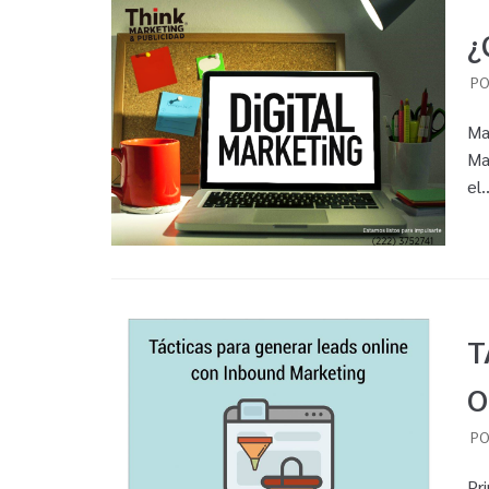
¿
P
Ma
Ma
el
T
O
P
Pr