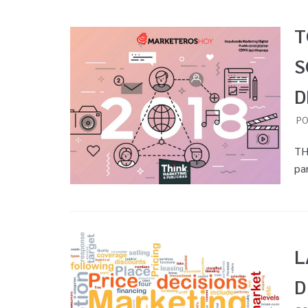
T
S
D
P
TH
pa
L
D