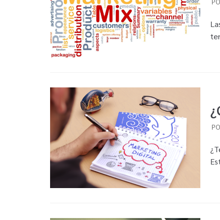
P
La
te
¿
P
¿T
Es