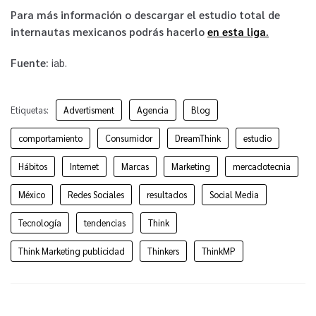
Para más información o descargar el estudio total de
internautas mexicanos podrás hacerlo
en esta liga.
Fuente:
iab.
Etiquetas:
Advertisment
Agencia
Blog
comportamiento
Consumidor
DreamThink
estudio
Hábitos
Internet
Marcas
Marketing
mercadotecnia
México
Redes Sociales
resultados
Social Media
Tecnología
tendencias
Think
Think Marketing publicidad
Thinkers
ThinkMP