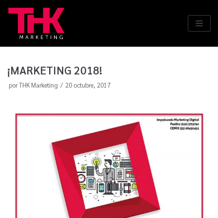
Saltar
al
contenido
¡MARKETING 2018!
por
THK Marketing
20 octubre, 2017